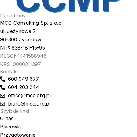
Dane firmy
MCC Consulting Sp. z o.o.
ul. Jeżynowa 7
96-300 Żyrardów
NIP: 838-181-15-95
REGON: 141588946
KRS: 0000311397
Kontakt
600 949 677
604 203 244
office@mcc.org.pl
biuro@mcc.org.pl
Szybkie linki
O nas
Placówki
Przygotowanie