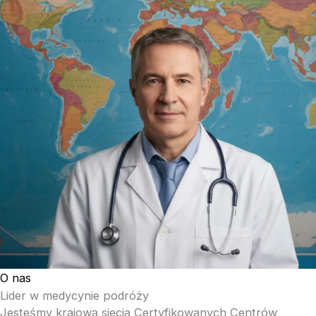
O nas
Lider w medycynie podróży
Jesteśmy krajową siecią Certyfikowanych Centrów